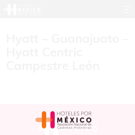
Hyatt – Guanajuato –
Hyatt Centric
Campestre León