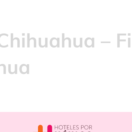
Chihuahua – F
hua