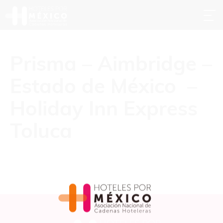
Prisma – Aimbridge –
Estado de México –
Holiday Inn Express
Toluca