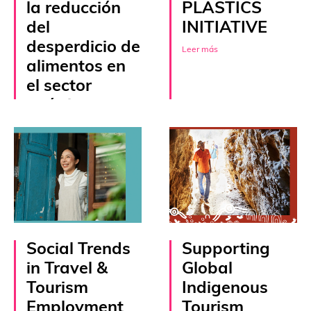
la reducción
PLASTICS
del
INITIATIVE
desperdicio de
Leer más
alimentos en
el sector
turístico
Leer más
Social Trends
Supporting
in Travel &
Global
Tourism
Indigenous
Employment
Tourism