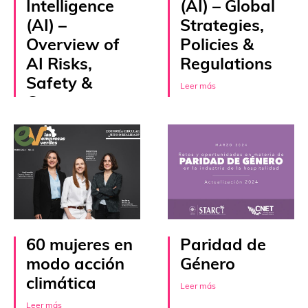
Intelligence
(AI) – Global
(AI) –
Strategies,
Overview of
Policies &
AI Risks,
Regulations
Safety &
Leer más
Governance
Leer más
60 mujeres en
Paridad de
modo acción
Género
climática
Leer más
Leer más